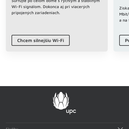
Surfujte po celom dome s rýchlym a stabilným
Wi-Fi signálom. Dokonca aj pri viacerých
Získa
pripojených zariadeniach.
Mbit/
a na 
Chcem silnejšiu Wi-Fi
P
Služby