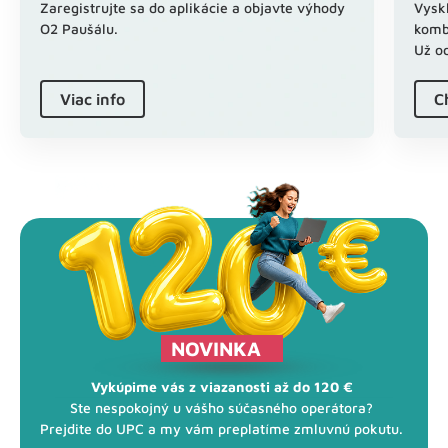
Zaregistrujte sa do aplikácie a objavte výhody
Vyskl
O2 Paušálu.
kombi
Už o
Viac info
C
NOVINKA
Vykúpime vás z viazanosti až do 120 €
Ste nespokojný u vášho súčasného operátora?
Prejdite do UPC a my vám preplatíme zmluvnú pokutu.