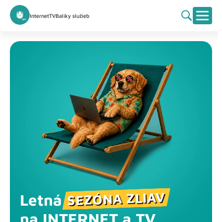
Internet
TV
Balíky služieb
Overiť inú adresu
Služby dostupné na adrese:
SEZÓNA ZLIAV
Letná
na INTERNET a TV