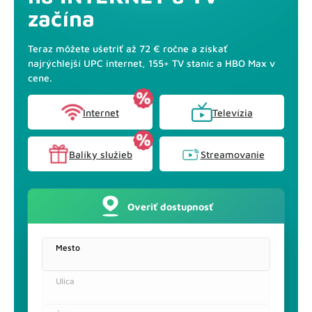
začína
Teraz môžete ušetriť až 72 € ročne a získať
najrýchlejší UPC internet, 155+ TV staníc a HBO Max v
cene.
Internet
Televízia
Balíky služieb
Streamovanie
Overiť dostupnosť
Dostupné služby na adrese:
Mesto
Overiť inú adresu
Ulica