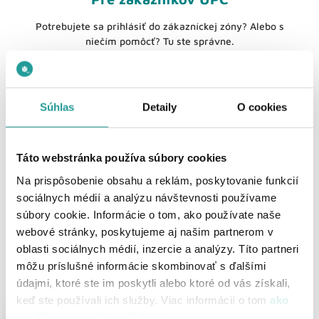
Potrebujete sa prihlásiť do zákazníckej zóny? Alebo s
niečím pomôcť? Tu ste správne.
Podpora
Zmena služieb
Súhlas
Detaily
O cookies
mojeUPC
UPC mail
Fakturácia
Táto webstránka používa súbory cookies
Na prispôsobenie obsahu a reklám, poskytovanie funkcií
sociálnych médií a analýzu návštevnosti používame
súbory cookie. Informácie o tom, ako používate naše
webové stránky, poskytujeme aj našim partnerom v
oblasti sociálnych médií, inzercie a analýzy. Títo partneri
môžu príslušné informácie skombinovať s ďalšími
údajmi, ktoré ste im poskytli alebo ktoré od vás získali,
Zanechajte nám váš kontakt,
keď ste používali ich služby. Viac informácií o tom
ako
radi vám poradíme.
používame cookies nájdete tu
.