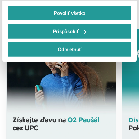
Kontaktujte ma
Povoliť všetko
Prispôsobiť
Odmietnuť
Získajte zľavu na
O2 Paušál
Di
cez UPC
Pok