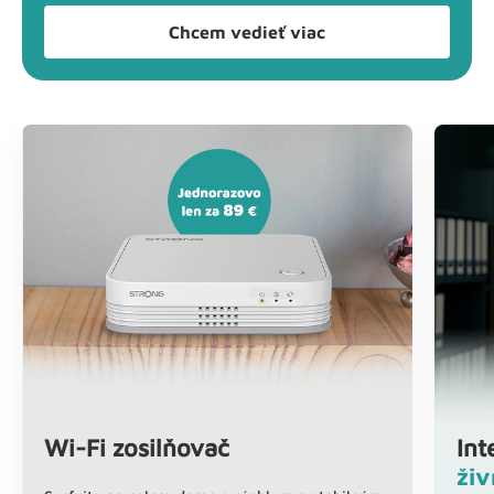
Chcem vedieť viac
Wi-Fi zosilňovač
Int
živ