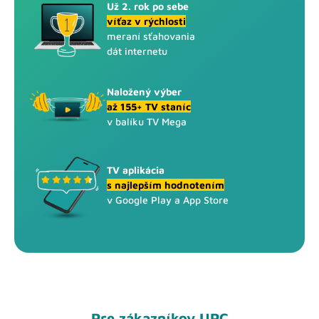
Už 2. rok po sebe
víťaz v rýchlosti
meraní sťahovania
dát internetu
Naložený výber
až 155+ TV staníc
v balíku TV Mega
TV aplikácia
s najlepším hodnotením
v Google Play a App Store
Pre zákazníkov UPC