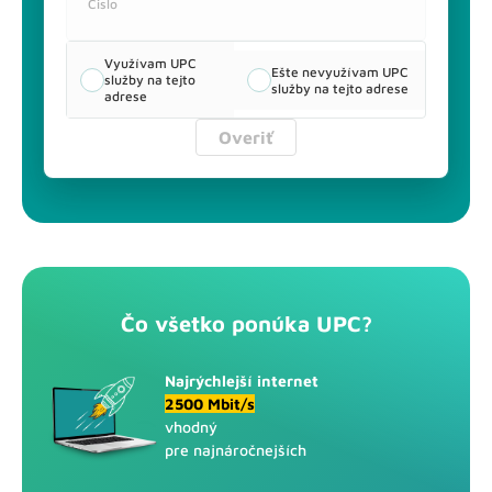
Čislo
Internet
Televízia
Internet + TV
až do Mbit/s
Využívam UPC
Ešte nevyužívam UPC
služby na tejto
služby na tejto adrese
adrese
Overiť
Čo všetko ponúka UPC?
Najrýchlejší internet
2500 Mbit/s
vhodný
pre najnáročnejších